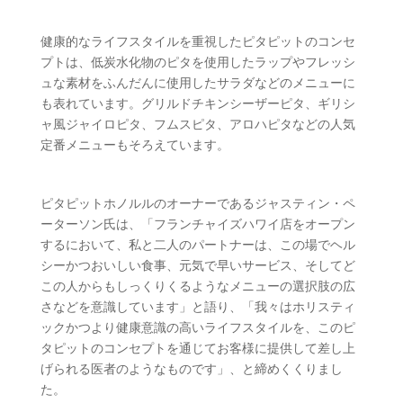
健康的なライフスタイルを重視したピタピットのコンセ
プトは、低炭水化物のピタを使用したラップやフレッシ
ュな素材をふんだんに使用したサラダなどのメニューに
も表れています。グリルドチキンシーザーピタ、ギリシ
ャ風ジャイロピタ、フムスピタ、アロハピタなどの人気
定番メニューもそろえています。
ピタピットホノルルのオーナーであるジャスティン・ペ
ーターソン氏は、「フランチャイズハワイ店をオープン
するにおいて、私と二人のパートナーは、この場でヘル
シーかつおいしい食事、元気で早いサービス、そしてど
この人からもしっくりくるようなメニューの選択肢の広
さなどを意識しています」と語り、「我々はホリスティ
ックかつより健康意識の高いライフスタイルを、このピ
タピットのコンセプトを通じてお客様に提供して差し上
げられる医者のようなものです」、と締めくくりまし
た。