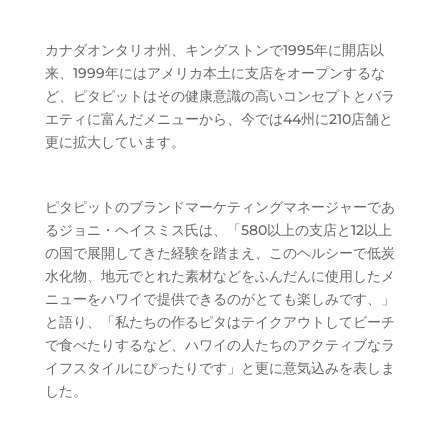
カナダオンタリオ州、キングストンで1995年に開店以
来、1999年にはアメリカ本土に支店をオープンするな
ど、ピタピットはその健康意識の高いコンセプトとバラ
エティに富んだメニューから、今では44州に210店舗と
更に拡大しています。
ピタピットのブランドマーケティングマネージャーであ
るジョニ・ヘイスミス氏は、「580以上の支店と12以上
の国で展開してきた経験を踏まえ、このヘルシーで低炭
水化物、地元でとれた素材などをふんだんに使用したメ
ニューをハワイで提供できるのがとても楽しみです、」
と語り、「私たちの作るピタはテイクアウトしてビーチ
で食べたりするなど、ハワイの人たちのアクティブなラ
イフスタイルにぴったりです」と更に意気込みを表しま
した。