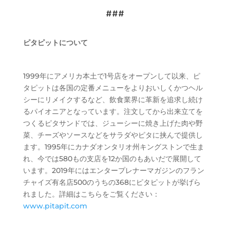
###
ピタピットについて
1999年にアメリカ本土で1号店をオープンして以来、ピ
タピットは各国の定番メニューをよりおいしくかつヘル
シーにリメイクするなど、飲食業界に革新を追求し続け
るパイオニアとなっています。注文してから出来立てを
つくるピタサンドでは、ジューシーに焼き上げた肉や野
菜、チーズやソースなどをサラダやピタに挟んで提供し
ます。1995年にカナダオンタリオ州キングストンで生ま
れ、今では580もの支店を12か国のもあいだで展開して
います。2019年にはエンタープレナーマガジンのフラン
チャイズ有名店500のうちの368にピタピットが挙げら
れました。詳細はこちらをご覧ください：
www.pitapit.com